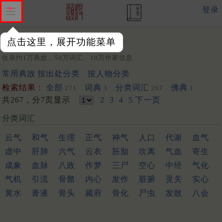
登录
点击这里，展开功能菜单
关键词：
收录约1万典故，50万词汇、10万作家信息
常用典故
按出处分类
按人物分类
检索结果：
全部
词典
分类词汇
佛典
271
3
267
1
共267，分7页显示
2
3
4
5
下一页
分类词汇
云气
和气
生理
正气
神气
人口
代谢
血气
虚中
肝肺
六气
云衣
胚胎
坎离
气血
寄生
成象
血脉
八政
作梦
三尸
空心
中经
气化
气机
引流
骨骼
内心
发作
脏腑
灵关
实心
黄水
膏液
骨头
藏府
骨化
尸虫
发散
八会