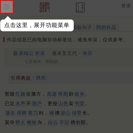
登录
点击这里，展开功能菜单
作品
标注四声
出处、引用
相似句子
同韵作品
作品信息已由电脑自动标签化，难免有误，仅供参考。
题
裴端公
郊居
唐末至五代 ·
韦庄
七言律诗 押阳韵
引用典故：
绣衣
暂随
红旆
佐藩方，
高迹
终期
卧
故乡
。
已近
水声
开
涧户
，更侵
山色
架
书堂
。
蒲生
岸脚
青刀
利，
柳
拂
波心
绿带
长。
莫夺
野人
樵牧
兴，
白云
不识
绣衣
郎
。