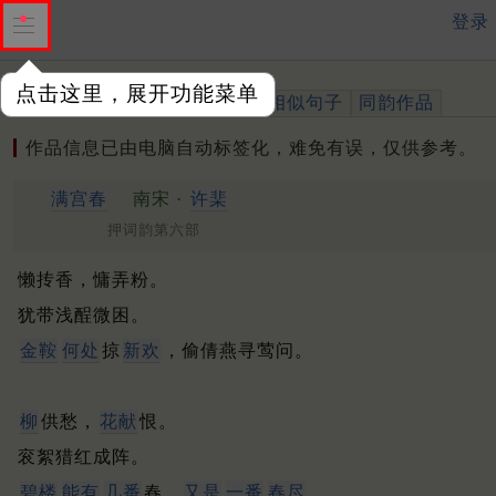
登录
点击这里，展开功能菜单
作品
标注四声
出处、引用
相似句子
同韵作品
作品信息已由电脑自动标签化，难免有误，仅供参考。
满宫春
南宋 ·
许棐
押词韵第六部
懒抟香，慵弄粉。
犹带浅酲微困。
金鞍
何处
掠
新欢
，偷倩燕寻莺问。
柳
供愁，
花献
恨。
衮絮猎红成阵。
碧楼
能有
几番
春，
又是
一番
春尽
。