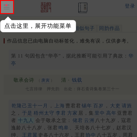
登录
点击这里，展开功能菜单
作品
标注四声
出处、引用
相似句子
同韵作品
作品信息已由电脑自动标签化，难免有误，仅供参考。
第 11 句因包含“华亭”，据此推断可能引用了典故：
华
亭
敬承会诗
清 ·
钱载
（
庚寅
）
七言排律 押先韵 出处：萚石斋诗集卷第三十一
乾隆己丑十一月
，
上海
曹君君
锡年
百岁
，
大吏
请旌
之，
于是
梧州
太守
李君
方家
居，集
里中
高年
亚曹君
者
十九人
会于敬承之堂：
储君
云洲
八十九岁，寇君
逸龄八十八岁，张君
鸣皋
、天培各八十七岁，赵君汉
绅、
王君翼
史各八十六岁，王君
协中
八十五岁，周君