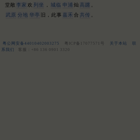
堂敞
李家
欢
列坐
，
城临
申浦
灿
高躔
。
武原
分地
华亭
旧，此事
嘉禾
合
共传
。
粤公网安备44010402003275
粤ICP备17077571号
关于本站
联
系我们
客服：+86 136 0901 3320