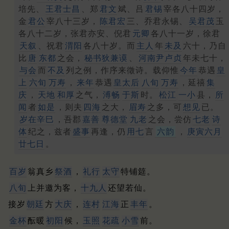
培先、
王君士昌
、郑
君文
斌、吕
君锡
宰各八十四岁，
金
君公
宰八十三岁，
陈君宏
三、乔君永锡、
吴君茂
玉
各八十二岁，张君亦安、倪君
元卿
各八十一岁，徐君
天叙
、祝君
渭阳
各八十岁。而
主人
年
未及
六十，乃自
比
唐
东都
之会，
秘书
狄兼谟
、
河南尹
卢贞
年未七十，
与会
而
不及
列之例，作序来徵诗。载仰惟
今年
恭遇
皇
上
六旬
万寿
，
来年
恭遇
皇太后
八旬
万寿
，延禧
集
庆
，
天地
和厚
之气，
溥畅
于斯
时。
松江
一小
县，
所
闻
者
如是
，则夫
四海
之大，
眉寿
之多，可
想见
已。
岁在辛巳
，吾郡
嘉善
尊德堂
九老
之会，尝仿
七老
诗
体
纪之，兹者
盛事
再逢，仍
用七
言
六韵
，
庚寅六月
廿七日
。
百岁
翁真乡
祭酒
，
礼行
太守
特铺筵。
八旬
上并邀为客，
十九人
还望若仙。
接岁
朝廷
方
大庆
，
连村
江海
正
丰年
。
金杯
酝暖
初阳
候，
玉照
花疏
小雪
前。