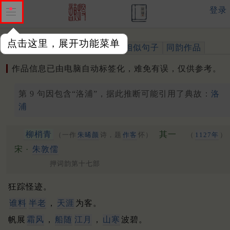
登录
点击这里，展开功能菜单
作品
标注四声
出处、引用
相似句子
同韵作品
作品信息已由电脑自动标签化，难免有误，仅供参考。
第 9 句因包含“洛浦”，据此推断可能引用了典故：
洛
浦
柳梢青
其一
（一作
朱晞颜
诗，题
作客
怀）
（
1127年
）
宋 ·
朱敦儒
押词韵第十七部
狂踪怪迹。
谁料
半老
，
天涯
为客。
帆展
霜风
，
船随
江月
，
山寒
波碧。