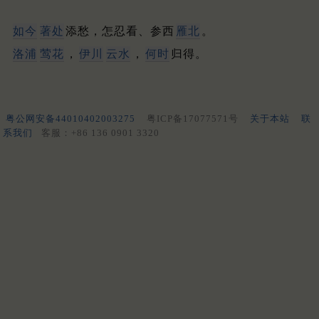
如今
著处
添愁，怎忍看、参西
雁北
。
洛浦
莺花
，
伊川
云水
，
何时
归得。
粤公网安备44010402003275
粤ICP备17077571号
关于本站
联
系我们
客服：+86 136 0901 3320