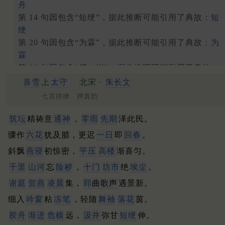
舟
第 14 句因包含“短绠”，据此推断可能引用了典故：
短
绠
第 20 句因包含“为霖”，据此推断可能引用了典故：
为
霖
第 20 句因包含“傅，岩”，据此推断可能引用了典故：
傅岩
喜雪
上
太守
北宋 ·
朱长文
七言排律 押真韵
筑坛
精祷意
通神
，
零雨
先期
泽此民。
骤作
六花
犹及腊，更迟
一日
即
回春
。
斜飘
燕寝
初惊密，
平压
高楼
渐喜匀。
千里
山河
忘
险秽
，
十门
坊市
绝
埃尘
。
谢庭
贺燕
凌晨
集，
郢
曲歌声
遇景新。
细入
吟窗
粘
冻笔
，轻随
舞袖
落花
茵。
胶舟
渐进
危樯
远，
汲井
弥甘
短绠
伸。