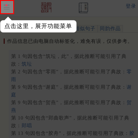
登录
点击这里，展开功能菜单
作品
标注四声
出处、引用
相似句子
同韵作品
作品信息已由电脑自动标签化，难免有误，仅供参考。
第 1 句因包含“筑坛，此”，据此推断可能引用了典
故：
筑坛
第 2 句因包含“零雨”，据此推断可能引用了典故：
零
雨
第 9 句因包含“谢庭”，据此推断可能引用了典故：
谢
庭
第 9 句因包含“贺燕”，据此推断可能引用了典故：
贺
燕
第 10 句因包含“郢曲歌声”，据此推断可能引用了典
故：
郢唱
第 13 句因包含“胶舟”，据此推断可能引用了典故：
胶