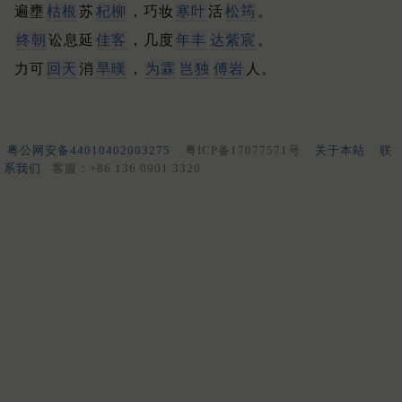
遍壅
枯根
苏
杞柳
，巧妆
寒叶
活
松筠
。
终朝
讼息延
佳客
，几度
年丰
达紫宸
。
力可
回天
消
旱暵
，
为霖
岂独
傅岩
人。
粤公网安备44010402003275
粤ICP备17077571号
关于本站
联
系我们
客服：+86 136 0901 3320