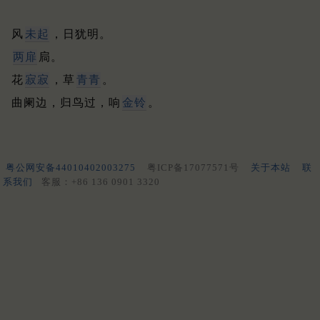
风
未起
，日犹明。
两扉
扃。
花
寂寂
，草
青青
。
曲阑边，归鸟过，响
金铃
。
粤公网安备44010402003275
粤ICP备17077571号
关于本站
联
系我们
客服：+86 136 0901 3320