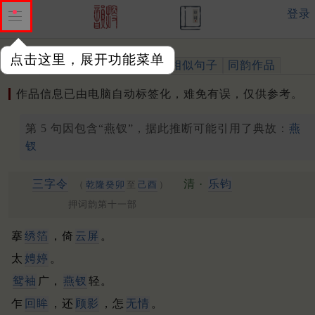
登录
点击这里，展开功能菜单
作品
标注四声
出处、引用
相似句子
同韵作品
作品信息已由电脑自动标签化，难免有误，仅供参考。
第 5 句因包含“燕钗”，据此推断可能引用了典故：
燕
钗
三字令
清 ·
乐钧
（
乾隆癸卯
至
己酉
）
押词韵第十一部
搴
绣箔
，倚
云屏
。
太
娉婷
。
鸳袖
广，
燕钗
轻。
乍
回眸
，还
顾影
，怎
无情
。