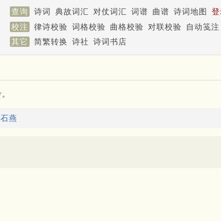
查询
诗词
典故词汇
对仗词汇
词谱
曲谱
诗词地图
登
校注
律诗校验
词格校验
曲格校验
对联校验
自动笺注
其它
简繁转换
诗社
诗词书店
考。
：
石燕