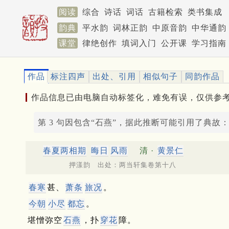
阅读
综合
诗话
词话
古籍检索
类书集成
韵典
平水韵
词林正韵
中原音韵
中华通韵
课堂
律绝创作
填词入门
公开课
学习指南
作品
标注四声
出处、引用
相似句子
同韵作品
作品信息已由电脑自动标签化，难免有误，仅供参
第 3 句因包含“石燕”，据此推断可能引用了典故
春夏两相期
晦日
风雨
清 ·
黄景仁
押漾韵 出处：两当轩集卷第十八
春寒
甚、
萧条
旅况
。
今朝
小尽
都忘
。
堪憎弥空
石燕
，扑
穿花
障。