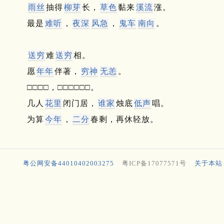
雨丝
抽得
柳芽
长，
草色
黏来
溪流
涨。
最是
难听
，
夜深
风急
，
鬼车
南向
。
送穷
难
送穷
相。
愿
年年
伴著，
穷神
无恙
。
□□□□，□□□□□□。
几人
花里
闭门居，
谁家
烛底
低声
唱。
为算
今年
，
二分
春剩，再休轻放。
粤公网安备44010402003275
粤ICP备17077571号
关于本站