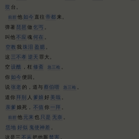
坟
台。
他
如今
直往
帝都
来。
前腔
弹著
琵琶
做
乞丐
。
叫他
不应
魂
何在
。
空教
我
珠泪
盈腮
。
这
三不孝
逆天
罪大。
空
设醮
，枉
修斋
。
急三枪
你
如今
便回。
说
张老
的，道与
蔡伯喈
。
急三枪
道你
拜别
人
爹娘
好
美哉
。
亲爹
娘死，
不值
你
一拜
。
他
元来
也
只是
无奈
。
前腔
恁地
好似
鬼使神差
。
这是三
不从
把他厮
禁害
。