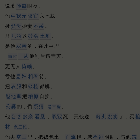
说著
他每
哏歹。
他
中状元
做官
六七载。
撇
父母
抛妻
不采
。
只
兀的
这
砖头
土堆
。
是他
双亲
的，在此中埋。
一从
他别后遇荒灾。
前腔
更无人
倚赖
。
亏他
息妇
相看
待。
把
衣服
和
钗梳
都解。
魆地里
把
糟糠
自挨。
公婆
的，倒
疑猜
。
急三枪
他
公婆
的亲
看见
，
双双
死，无钱送，
剪头
发卖
了，买
材
。
急三枪
他去
空山
里，把裙包土，
血流
指，感
得神
明助，与他
筑