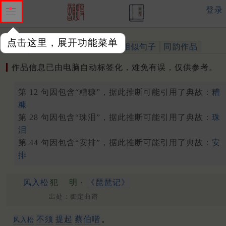
登录
点击这里，展开功能菜单
作品
标注四声
出处、引用
相似句子
同韵作品
作品信息已由电脑自动标签化，难免有误，仅供参考。
第 12 句因包含“糟糠”，据此推断可能引用了典故：
糟
糠
第 28 句因包含“珠泪”，据此推断可能引用了典故：
珠
泪
第 44 句因包含“安排”，据此推断可能引用了典故：
安
排
风入松
犯
明 ·
《琵琶记》
出处：御定曲谱
不须
提起
蔡伯喈
。
风入松