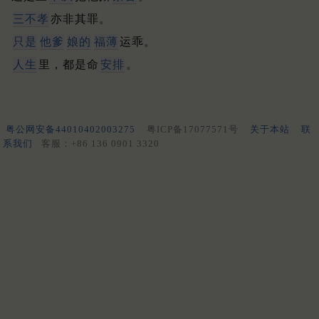
三不孝
亦非其罪。
只是
他爹
娘的
福薄
运乖。
人生
里，都是命
安排
。
粤公网安备44010402003275
粤ICP备17077571号
关于本站
联
系我们
客服：+86 136 0901 3320