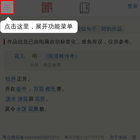
登录
点击这里，展开功能菜单
作品
标注四声
出处、引用
相似句子
同韵作品
作品信息已由电脑自动标签化，难免有误，仅供参考。
花儿
明 ·
《陈巡检传奇》
出处：御定曲谱
牡丹
正开。
开在
盆中
，
万花
都无
赛。
汲水
浇花
荫
花开
。
莫令
水荡
花飘
败。
粤公网安备44010402003275
粤ICP备17077571号
关于本站
联