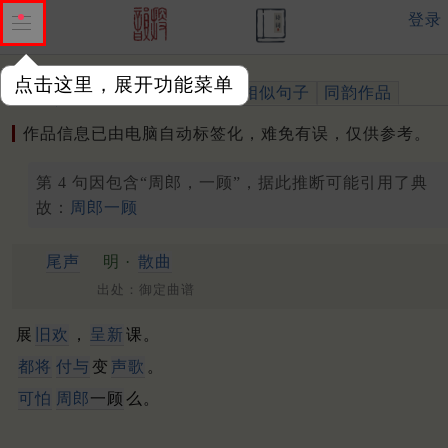
登录
点击这里，展开功能菜单
作品
标注四声
出处、引用
相似句子
同韵作品
作品信息已由电脑自动标签化，难免有误，仅供参考。
第 4 句因包含“周郎，一顾”，据此推断可能引用了典
故：
周郎一顾
尾声
明 ·
散曲
出处：御定曲谱
展
旧欢
，
呈新
课。
都将
付与
变
声歌
。
可怕
周郎
一顾
么。