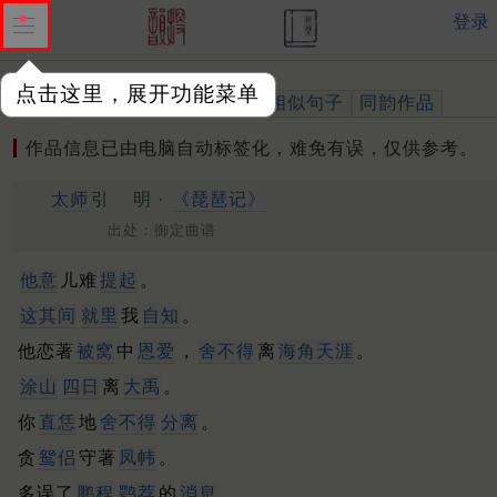
登录
点击这里，展开功能菜单
作品
标注四声
出处、引用
相似句子
同韵作品
作品信息已由电脑自动标签化，难免有误，仅供参考。
太师
引
明 ·
《琵琶记》
出处：御定曲谱
他意
儿难
提起
。
这其间
就里
我
自知
。
他恋著
被窝
中
恩爱
，
舍不得
离
海角天涯
。
涂山
四日
离
大禹
。
你
直恁
地
舍不得
分离
。
贪
鸳侣
守著
凤帏
。
多误了
鹏程
鹗荐
的
消息
。