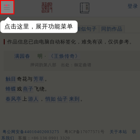
登录
点击这里，展开功能菜单
作品
标注四声
出处、引用
相似句子
同韵作品
作品信息已由电脑自动标签化，难免有误，仅供参考。
满园春
明 ·
《王焕传奇》
押词韵第八部 出处：御定曲谱
触目
奇花与
芳草
。
蜂蝶
戏
燕子
飞绕。
春风亭
上
游人
，
悄如
仙子
来到
。
粤公网安备44010402003275
粤ICP备17077571号
关于本站
联
系我们
客服：+86 136 0901 3320