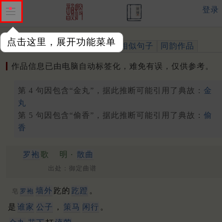
登录
点击这里，展开功能菜单
作品
标注四声
出处、引用
相似句子
同韵作品
作品信息已由电脑自动标签化，难免有误，仅供参考。
第 4 句因包含“金丸”，据此推断可能引用了典故：
金
丸
第 5 句因包含“偷香”，据此推断可能引用了典故：
偷
香
罗袍
歌
明 ·
散曲
出处：御定曲谱
墙外
趷的
趷蹬
。
皂
罗袍
是
谁家
公子
，
策马
闲行
。