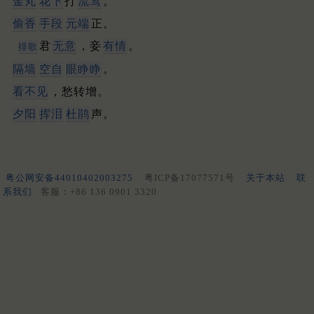
金丸
花下
打
流莺
。
偷香
手段
元端
正。
君
无意
，妾
有情
。
排歌
隔墙
空自
眼睁睁
。
看不见
，愁转增。
夕阳
挥泪
杜鹃
声。
粤公网安备44010402003275
粤ICP备17077571号
关于本站
联
系我们
客服：+86 136 0901 3320