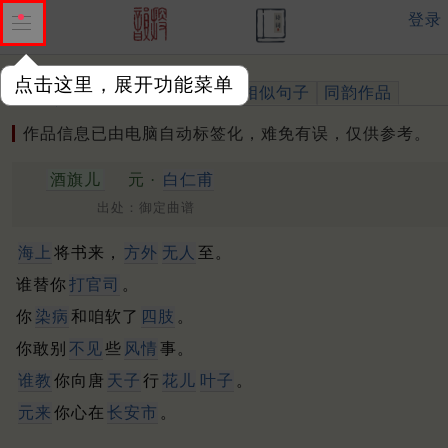
登录
点击这里，展开功能菜单
作品
标注四声
出处、引用
相似句子
同韵作品
作品信息已由电脑自动标签化，难免有误，仅供参考。
酒旗儿
元 ·
白仁甫
出处：御定曲谱
海上
将书来，
方外
无人
至。
谁替你
打官司
。
你
染病
和咱软了
四肢
。
你敢别
不见
些
风情
事。
谁教
你向唐
天子
行
花儿
叶子
。
元来
你心在
长安市
。