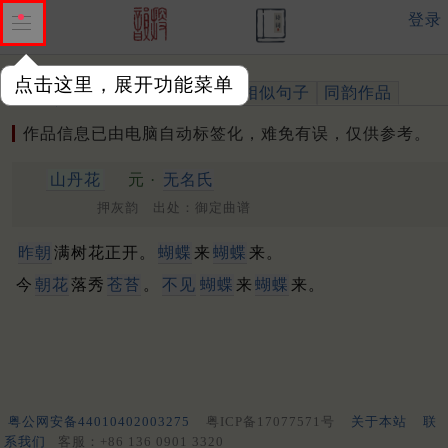
登录
点击这里，展开功能菜单
作品
标注四声
出处、引用
相似句子
同韵作品
作品信息已由电脑自动标签化，难免有误，仅供参考。
山丹花
元 ·
无名氏
押灰韵 出处：御定曲谱
昨朝
满树花正开。
蝴蝶
来
蝴蝶
来。
今
朝花
落秀
苍苔
。
不见
蝴蝶
来
蝴蝶
来。
粤公网安备44010402003275
粤ICP备17077571号
关于本站
联
系我们
客服：+86 136 0901 3320