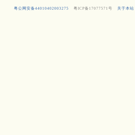
粤公网安备44010402003275
粤ICP备17077571号
关于本站