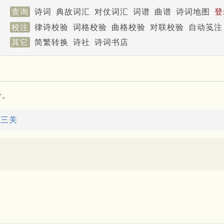
查询
诗词
典故词汇
对仗词汇
词谱
曲谱
诗词地图
登
校注
律诗校验
词格校验
曲格校验
对联校验
自动笺注
其它
简繁转换
诗社
诗词书店
考。
：
三关