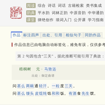
阅读
综合
诗话
词话
古籍检索
类书集成
韵典
平水韵
词林正韵
中原音韵
中华通韵
课堂
律绝创作
填词入门
公开课
学习指南
作品
标注四声
出处、引用
相似句子
同韵作品
作品信息已由电脑自动标签化，难免有误，仅供参
第 2 句因包含“三关”，据此推断可能引用了典故
梧桐树
元 ·
马致远
出处：御定曲谱
问
甚么
两碗
通
轻汗
。
一粒
度
三关
。
问
甚么
馒头
皮馄饨
馅
和和
饭。
有酒
食
先生
馔。