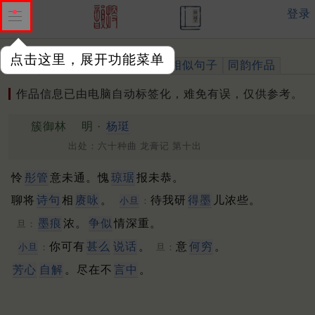
登录
点击这里，展开功能菜单
作品
标注四声
出处、引用
相似句子
同韵作品
作品信息已由电脑自动标签化，难免有误，仅供参考。
簇御林
明 ·
杨珽
出处：六十种曲 龙膏记 第十出
怜
彤管
意未通。愧
琼琚
报未恭。
聊将
诗句
相
赓咏
。
待我研
得墨
儿浓些。
小旦
：
墨痕
浓。
争似
情深重。
旦：
你可有
甚么
说话
。
意
何穷
。
小旦
：
旦：
芳心
自解
。尽在不
言中
。