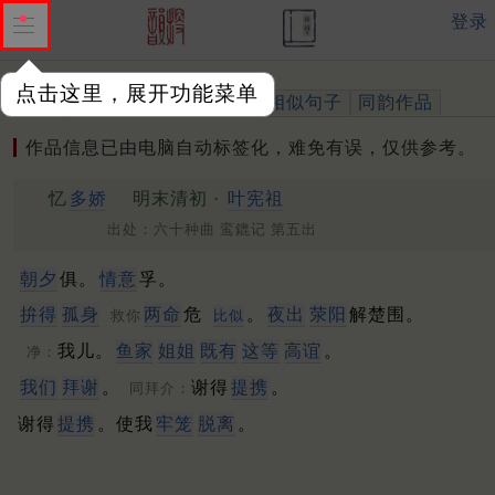
登录
点击这里，展开功能菜单
作品
标注四声
出处、引用
相似句子
同韵作品
作品信息已由电脑自动标签化，难免有误，仅供参考。
忆
多娇
明末清初 ·
叶宪祖
出处：六十种曲 鸾鎞记 第五出
朝夕
俱。
情意
孚。
拚得
孤身
两命
危
。
夜出
荥阳
解楚围。
救你
比似
我儿。
鱼家
姐姐
既有
这等
高谊
。
净：
我们
拜谢
。
谢得
提携
。
同拜介：
谢得
提携
。使我
牢笼
脱离
。