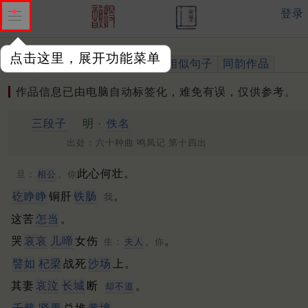
登录
点击这里，展开功能菜单
作品
标注四声
出处、引用
相似句子
同韵作品
作品信息已由电脑自动标签化，难免有误，仅供参考。
三段子
明 ·
佚名
出处：六十种曲 鸣凤记 第十四出
此心何壮。
旦：
相公
。你
矻睁睁
铜肝
铁肠
。
我
这苦
怎当
。
哭
哀哀
儿啼
女伤
。
生：
夫人
。你
譬如
杞梁
战死
沙场
上。
其妻
哀泣
长城
断
。
却不道