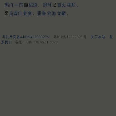
禹门
一日
翻
桃浪
。
那时
逞
百丈
楼船
。
雾
起青山
豹变
。
雷轰
沧海
龙蟠
。
粤公网安备44010402003275
粤ICP备17077571号
关于本站
联
系我们
客服：+86 136 0901 3320