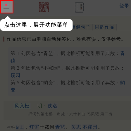
登录
点击这里，展开功能菜单
作品
标注四声
出处、引用
相似句子
同韵作品
作品信息已由电脑自动标签化，难免有误，仅供参考。
第 1 句因包含“青毡”，据此推断可能引用了典故：
青
毡
第 2 句因包含“不窥园”，据此推断可能引用了典故：
窥园
第 5 句因包含“豹变”，据此推断可能引用了典故：
豹
变
风入松
明 ·
佚名
押词韵第七部 出处：六十种曲 鸣凤记 第二出
灯窗
十载困
青毡
。
矢志
不窥园
。
生扮
邹上
：