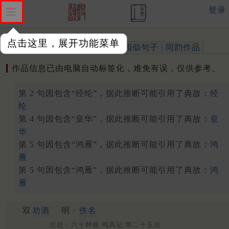
登录
点击这里，展开功能菜单
作品
标注四声
出处、引用
相似句子
同韵作品
作品信息已由电脑自动标签化，难免有误，仅供参考。
第 2 句因包含“经纶”，据此推断可能引用了典故：
经
纶
第 4 句因包含“皇华”，据此推断可能引用了典故：
皇
华
第 5 句因包含“鸿雁”，据此推断可能引用了典故：
鸿
雁
第 5 句因包含“鸿雁”，据此推断可能引用了典故：
鸿
雁
双
劝酒
明 ·
佚名
出处：六十种曲 鸣凤记 第二十五出