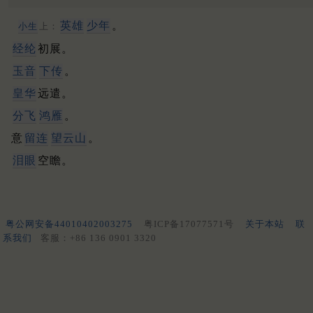
英雄
少年
。
小生
上：
经纶
初展。
玉音
下传
。
皇华
远遣。
分飞
鸿雁
。
意
留连
望云山
。
泪眼
空瞻。
粤公网安备44010402003275
粤ICP备17077571号
关于本站
联
系我们
客服：+86 136 0901 3320