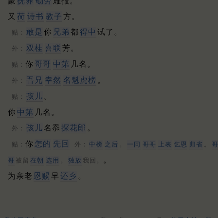
蒙
抚养
劬劳
难报。
又
荷
诗书
教子
方。
敢是
你
兄弟
都
得中
试了。
贴：
双桂
喜联
芳。
外：
你
哥哥
中第
几名。
贴：
吾兄
幸然
名魁虎榜
。
外：
孩儿
。
贴：
你
中第
几名。
孩儿
名忝
探花郎
。
外：
你
怎的
先回
贴：
外：
中榜
之后
。
一同
哥哥
上表
乞恩
归省
。
。
哥
被留
在朝
选用
。
独放
我回。
为亲老
恩赐
早
还乡
。