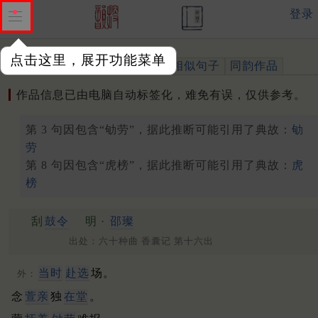
登录
点击这里，展开功能菜单
作品
标注四声
出处、引用
相似句子
同韵作品
作品信息已由电脑自动标签化，难免有误，仅供参考。
第 3 句因包含“劬劳”，据此推断可能引用了典故：
劬
劳
第 8 句因包含“虎榜”，据此推断可能引用了典故：
虎
榜
刮
鼓令
明 ·
邵璨
出处：六十种曲 香囊记 第十六出
当时
赴选
场。
外：
念
萱亲
独
在堂
。