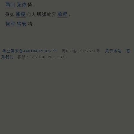
两口
无依
倚。
身如
蓬梗
向人烟骤处奔
前程
。
何时
得安
靖。
粤公网安备44010402003275
粤ICP备17077571号
关于本站
联
系我们
客服：+86 136 0901 3320