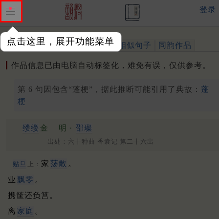
登录
点击这里，展开功能菜单
作品
标注四声
出处、引用
相似句子
同韵作品
作品信息已由电脑自动标签化，难免有误，仅供参考。
第 6 句因包含“蓬梗”，据此推断可能引用了典故：
蓬
梗
缕缕
金
明 ·
邵璨
出处：六十种曲 香囊记 第二十六出
家
荡散
。
贴旦
上：
业
飘零
。
携筐还负筥。
离
家庭
。