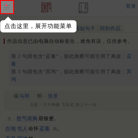
登录
点击这里，展开功能菜单
作品
标注四声
出处、引用
相似句子
同韵作品
作品信息已由电脑自动标签化，难免有误，仅供参考。
第 2 句因包含“虿毒”，据此推断可能引用了典故：
虿
毒
第 3 句因包含“冥鸿”，据此推断可能引用了典故：
冥
鸿
福
马郎
明 ·
张景
出处：六十种曲 飞丸记 第三十一出
怒气填胸
眉顿蹙。
生：
白地
坑人
命怀
虿毒
。
我