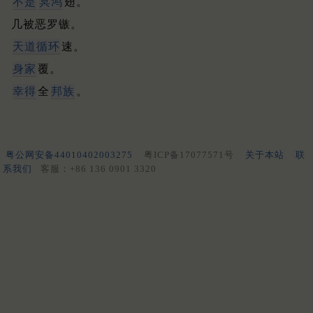
不是
冥鸿
翅。
几被恶罗镞。
天道循环
速。
身家
覆。
幸得
全
邦族
。
粤公网安备44010402003275
粤ICP备17077571号
关于本站
联
系我们
客服：+86 136 0901 3320