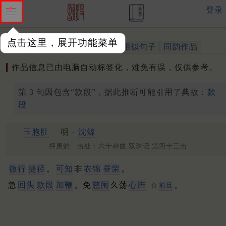
登录
点击这里，展开功能菜单
作品
标注四声
出处、引用
相似句子
同韵作品
作品信息已由电脑自动标签化，难免有误，仅供参考。
第 3 句因包含“款段”，据此推断可能引用了典故：
款
段
玉胞肚
明 ·
沈鲸
押庚韵 出处：六十种曲 双珠记 第四十三出
微行
捷径
。
可知
非
衣锦
昼荣
。
急
回头
款段
加鞭
。免
慈闱
久荡
心旌
。
合
前旦