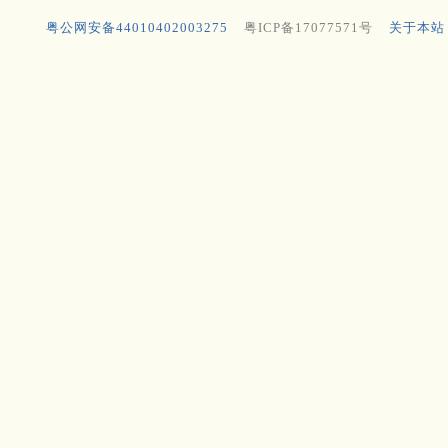
粤公网安备44010402003275
粤ICP备17077571号
关于本站