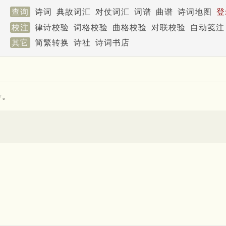
查询
诗词
典故词汇
对仗词汇
词谱
曲谱
诗词地图
登
校注
律诗校验
词格校验
曲格校验
对联校验
自动笺注
其它
简繁转换
诗社
诗词书店
考。
出