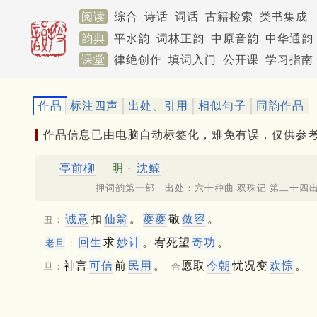
阅读
综合
诗话
词话
古籍检索
类书集成
韵典
平水韵
词林正韵
中原音韵
中华通韵
课堂
律绝创作
填词入门
公开课
学习指南
作品
标注四声
出处、引用
相似句子
同韵作品
作品信息已由电脑自动标签化，难免有误，仅供参
亭前柳
明 ·
沈鲸
押词韵第一部 出处：六十种曲 双珠记 第二十四
诚意
扣
仙翁
。
夔夔
敬
敛容
。
丑：
回生
求
妙计
。宥死望
奇功
。
老旦
：
神言
可信
前
民用
。
愿取
今朝
忧况变
欢悰
。
旦：
合