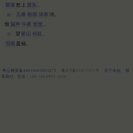
那堪
愁上
眉头
。
几番
梧雨
清寒
润。
贴：
恨
漏声
午夜
悠悠
。
望
家山
何处
。
合：
泪痕
盈袖。
粤公网安备44010402003275
粤ICP备17077571号
关于本站
联
系我们
客服：+86 136 0901 3320