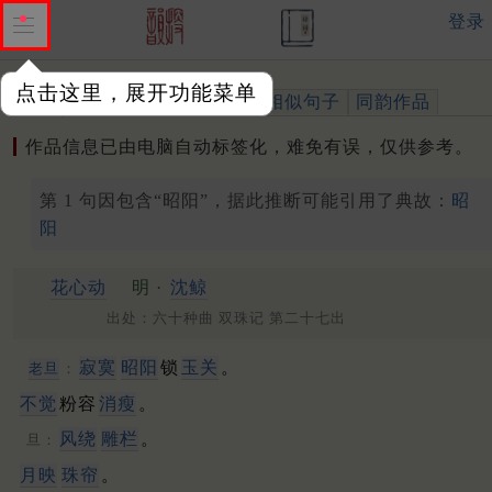
登录
点击这里，展开功能菜单
作品
标注四声
出处、引用
相似句子
同韵作品
作品信息已由电脑自动标签化，难免有误，仅供参考。
第 1 句因包含“昭阳”，据此推断可能引用了典故：
昭
阳
花心动
明 ·
沈鲸
出处：六十种曲 双珠记 第二十七出
寂寞
昭阳
锁
玉关
。
老旦
：
不觉
粉容
消瘦
。
风绕
雕栏
。
旦：
月映
珠帘
。