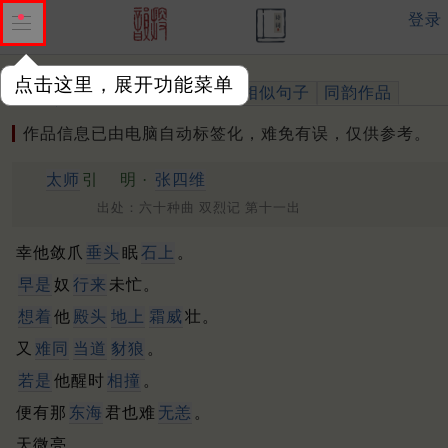
登录
点击这里，展开功能菜单
作品
标注四声
出处、引用
相似句子
同韵作品
作品信息已由电脑自动标签化，难免有误，仅供参考。
太师
引
明 ·
张四维
出处：六十种曲 双烈记 第十一出
幸他敛爪
垂头
眠
石上
。
早是
奴
行来
未忙。
想着
他
殿头
地上
霜威
壮。
又
难同
当道
豺狼
。
若是
他醒时
相撞
。
便有那
东海
君也难
无恙
。
天微亮。