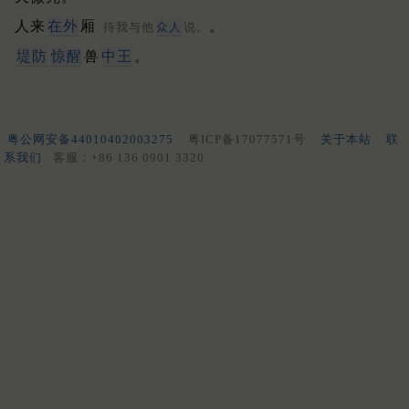
人来
在外
厢
。
待我与他
众人
说。
堤防
惊醒
兽
中王
。
粤公网安备44010402003275
粤ICP备17077571号
关于本站
联
系我们
客服：+86 136 0901 3320