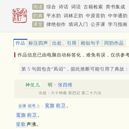
阅读
综合
诗话
词话
古籍检索
类书集成
韵典
平水韵
词林正韵
中原音韵
中华通韵
课堂
律绝创作
填词入门
公开课
学习指南
作品
标注四声
出处、引用
相似句子
同韵作品
作品信息已由电脑自动标签化，难免有误，仅供参
第 5 句因包含“凤诏”，据此推断可能引用了典故
神仗儿
明 ·
张四维
出处：六十种曲 双烈记 第二十六出
鸾旗
前卫
。
众捧
诏书
上：
鸾旗
前卫
。
笙歌
声沸。