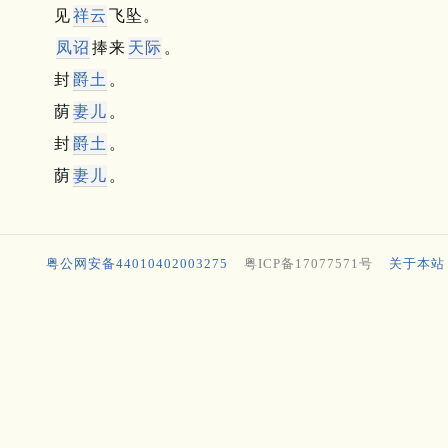
见
祥云
飞坠。
凤诏
捧来
天际
。
封
爵土
。
荫
妻儿
。
封
爵土
。
荫
妻儿
。
粤公网安备44010402003275
粤ICP备17077571号
关于本站