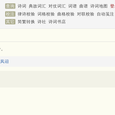
查询
诗词
典故词汇
对仗词汇
词谱
曲谱
诗词地图
登
校注
律诗校验
词格校验
曲格校验
对联校验
自动笺注
其它
简繁转换
诗社
诗词书店
考。
：
凤诏