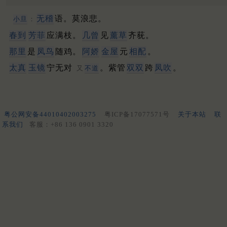
无稽
语。莫浪悲。
小旦
：
春到
芳菲
应满枝。
几曾
见
薰草
齐莸。
那里
是
凤鸟
随鸡。
阿娇
金屋
元
相配
。
太真
玉镜
宁无对
。紫管
双双
跨
凤吹
。
又
不道
粤公网安备44010402003275
粤ICP备17077571号
关于本站
联
系我们
客服：+86 136 0901 3320