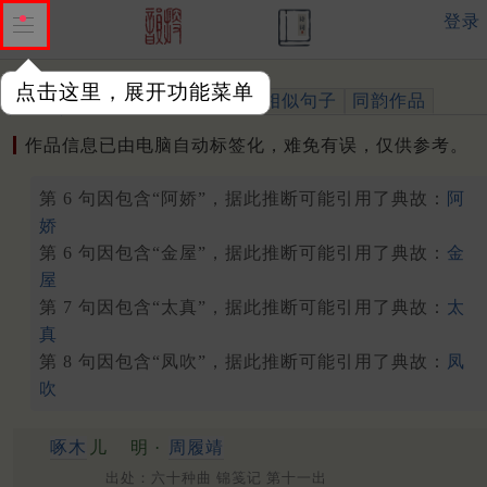
登录
点击这里，展开功能菜单
作品
标注四声
出处、引用
相似句子
同韵作品
作品信息已由电脑自动标签化，难免有误，仅供参考。
第 6 句因包含“阿娇”，据此推断可能引用了典故：
阿
娇
第 6 句因包含“金屋”，据此推断可能引用了典故：
金
屋
第 7 句因包含“太真”，据此推断可能引用了典故：
太
真
第 8 句因包含“凤吹”，据此推断可能引用了典故：
凤
吹
啄木
儿
明 ·
周履靖
出处：六十种曲 锦笺记 第十一出