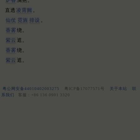
炉香
满爇。
直透
凌霄阙
。
仙仗
霓旌
排设
。
香雾
绕。
紫云
遮。
香雾
绕。
紫云
遮。
粤公网安备44010402003275
粤ICP备17077571号
关于本站
联
系我们
客服：+86 136 0901 3320