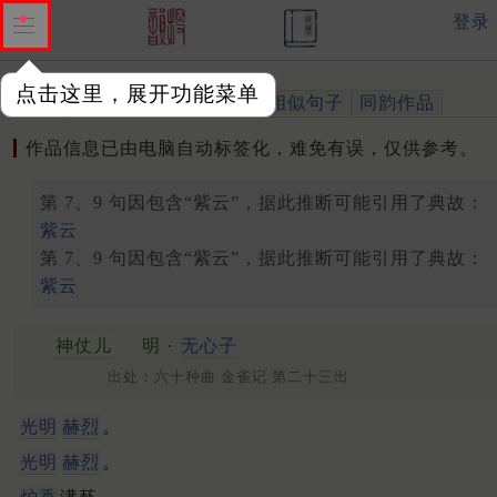
登录
点击这里，展开功能菜单
作品
标注四声
出处、引用
相似句子
同韵作品
作品信息已由电脑自动标签化，难免有误，仅供参考。
第 7、9 句因包含“紫云”，据此推断可能引用了典故：
紫云
第 7、9 句因包含“紫云”，据此推断可能引用了典故：
紫云
神仗儿
明 ·
无心子
出处：六十种曲 金雀记 第二十三出
光明
赫烈
。
光明
赫烈
。