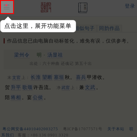
登录
点击这里，展开功能菜单
作品
标注四声
出处、引用
相似句子
同韵作品
作品信息已由电脑自动标签化，难免有误，仅供参考。
梁州
令
明 ·
汤显祖
出处：六十种曲 还魂记 第五十出
长淮
望断
塞垣
秋。
喜兵
甲潜收。
末
文官
上：
贺
升平
歌颂
许吾流。
兼
文武
。
净
武官
上：
陪
将相
。宴
公侯
。
粤公网安备44010402003275
粤ICP备17077571号
关于本站
联
系我们
客服：+86 136 0901 3320