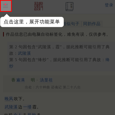
登录
点击这里，展开功能菜单
作品
标注四声
出处、引用
相似句子
同韵作品
作品信息已由电脑自动标签化，难免有误，仅供参考。
第 2 句因包含“武陵溪，霞”，据此推断可能引用了典
故：
武陵溪
第 5 句因包含“绛纱”，据此推断可能引用了典故：
绛
纱
香
遍满
明 ·
汤显祖
出处：六十种曲 还魂记 第二十八出
晚风
吹下。
武陵
溪
边
一缕
霞。