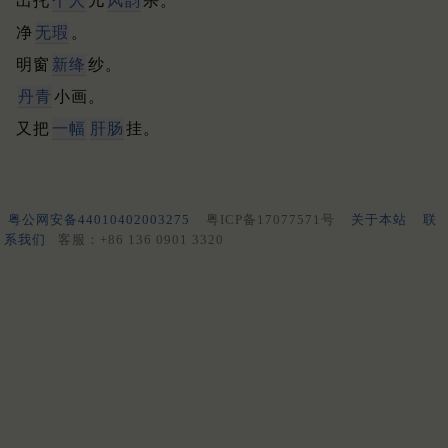
出托
个人
儿
风韵
杀。
净
无瑕
。
明窗
新绛
纱。
丹青
小画。
又把
一幅
肝肠
挂。
粤公网安备44010402003275
粤ICP备17077571号
关于本站
联
系我们
客服：+86 136 0901 3320