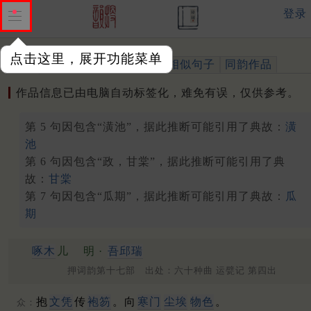
登录
点击这里，展开功能菜单
作品
标注四声
出处、引用
相似句子
同韵作品
作品信息已由电脑自动标签化，难免有误，仅供参考。
第 5 句因包含“潢池”，据此推断可能引用了典故：
潢
池
第 6 句因包含“政，甘棠”，据此推断可能引用了典
故：
甘棠
第 7 句因包含“瓜期”，据此推断可能引用了典故：
瓜
期
啄木
儿
明 ·
吾邱瑞
押词韵第十七部 出处：六十种曲 运甓记 第四出
抱
文凭
传
袍笏
。向
寒门
尘埃
物色
。
众：