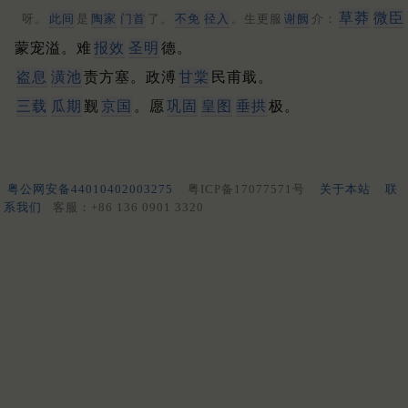
草莽
微臣
呀。
此间
是
陶家
门首
了。
不免
径入
。生更服
谢阙
介：
蒙宠溢。难
报效
圣明
德。
盗息
潢池
责方塞。政溥
甘棠
民甫戢。
三载
瓜期
觐
京国
。愿
巩固
皇图
垂拱
极。
粤公网安备44010402003275
粤ICP备17077571号
关于本站
联
系我们
客服：+86 136 0901 3320