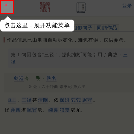
登录
点击这里，展开功能菜单
作品
标注四声
出处、引用
相似句子
同韵作品
作品信息已由电脑自动标签化，难免有误，仅供参考。
第 1 句因包含“三径”，据此推断可能引用了典故：
三
径
剑器
令
明 ·
佚名
出处：六十种曲 赠书记 第八出
三径
甚
清幽
。依
保姆
茕茕
厮守
。
旦上
：
怪
穿窬
潜
窥窗
窦。
缣囊
狼籍
堪尤。