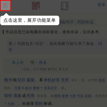
登录
点击这里，展开功能菜单
作品
标注四声
出处、引用
相似句子
同韵作品
作品信息已由电脑自动标签化，难免有误，仅供参考。
第 1 句因包含“拭目”，据此推断可能引用了典故：
拭
目
风入松
明 ·
佚名
出处：六十种曲 赠书记 第七出
翻书
细
拭目
朦胧
。看
神机妙算
无穷
叹介：哎。这书到
是有
。
用的。
只是
我
如今
那得
个
出头日子
。便
韬钤
满腹
成
何用
罢罢罢。我
闻得
枚乘
七发
可以
起病
。我把他
。向病里
暂时
捧诵。
了
七发
。