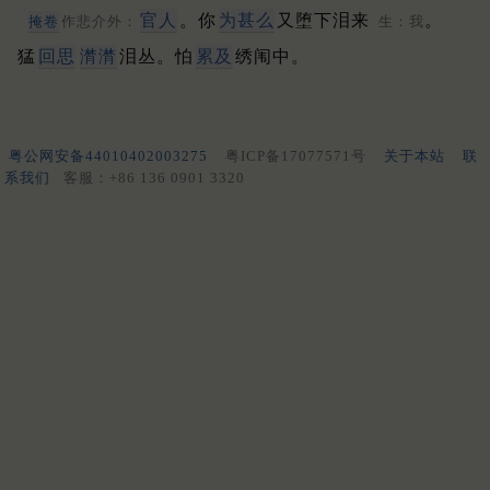
官人
。你
为甚么
又堕下泪来
。
掩卷
作悲介外：
生：我
猛
回思
潸潸
泪丛。怕
累及
绣闱中。
粤公网安备44010402003275
粤ICP备17077571号
关于本站
联
系我们
客服：+86 136 0901 3320