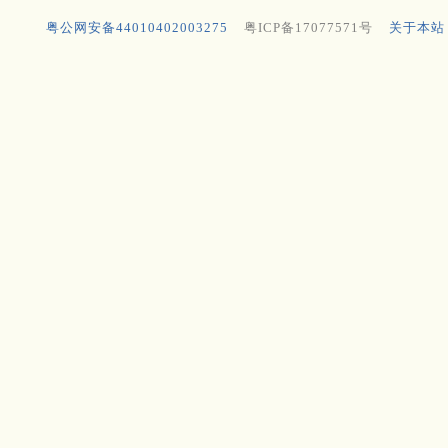
粤公网安备44010402003275
粤ICP备17077571号
关于本站