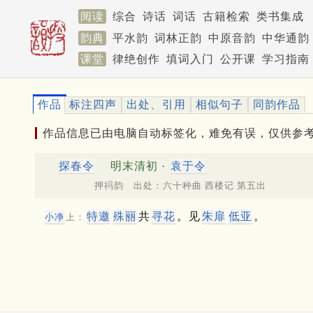
阅读
综合
诗话
词话
古籍检索
类书集成
韵典
平水韵
词林正韵
中原音韵
中华通韵
课堂
律绝创作
填词入门
公开课
学习指南
作品
标注四声
出处、引用
相似句子
同韵作品
作品信息已由电脑自动标签化，难免有误，仅供参
探春令
明末清初 ·
袁于令
押祃韵 出处：六十种曲 西楼记 第五出
特邀
殊丽
共
寻花
。见
朱扉
低亚
。
小净
上：