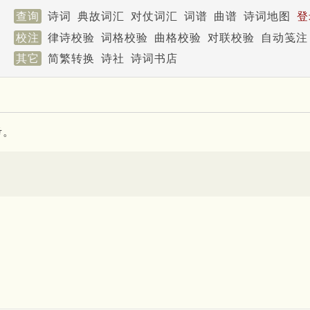
查询
诗词
典故词汇
对仗词汇
词谱
曲谱
诗词地图
登
校注
律诗校验
词格校验
曲格校验
对联校验
自动笺注
其它
简繁转换
诗社
诗词书店
考。