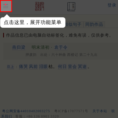
登录
点击这里，展开功能菜单
作品
标注四声
出处、引用
相似句子
同韵作品
作品信息已由电脑自动标签化，难免有误，仅供参考。
燕归梁
明末清初 ·
袁于令
押虞韵 出处：六十种曲 西楼记 第二十九出
痛哭
风前
泪眼
枯。
何日
里会
冥途
。
旦上
：
粤公网安备44010402003275
粤ICP备17077571号
关于本站
联
系我们
客服：+86 136 0901 3320