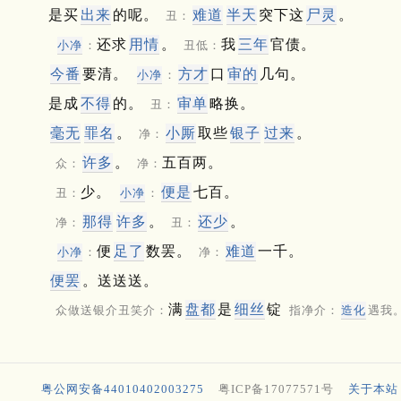
是买
出来
的呢。
难道
半天
突下这
尸灵
。
丑：
还求
用情
。
我
三年
官债。
小净
：
丑低：
今番
要清。
方才
口
审的
几句。
小净
：
是成
不得
的。
审单
略换。
丑：
毫无
罪名
。
小厮
取些
银子
过来
。
净：
许多
。
五百两。
众：
净：
少。
便是
七百。
丑：
小净
：
那得
许多
。
还少
。
净：
丑：
便
足了
数罢。
难道
一千。
小净
：
净：
便罢
。送送送。
满
盘都
是
细丝
锭
众做送银介丑笑介：
指净介：
造化
遇我
粤公网安备44010402003275
粤ICP备17077571号
关于本站