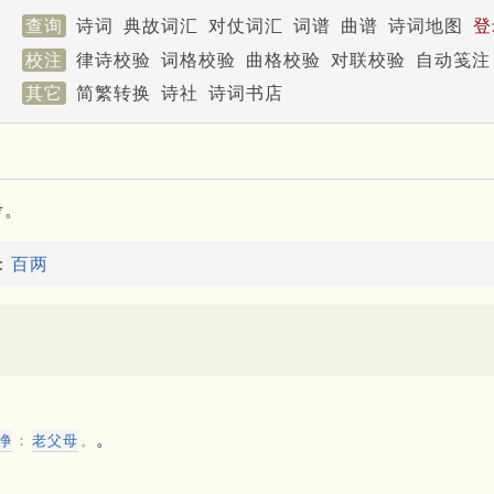
查询
诗词
典故词汇
对仗词汇
词谱
曲谱
诗词地图
登
校注
律诗校验
词格校验
曲格校验
对联校验
自动笺注
其它
简繁转换
诗社
诗词书店
考。
：
百两
。
净
：
老父母
。