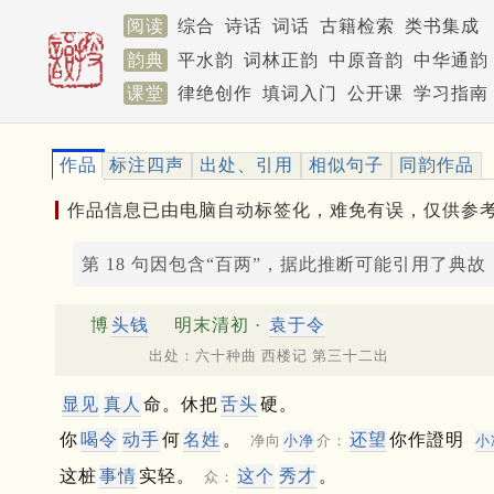
阅读
综合
诗话
词话
古籍检索
类书集成
韵典
平水韵
词林正韵
中原音韵
中华通韵
课堂
律绝创作
填词入门
公开课
学习指南
作品
标注四声
出处、引用
相似句子
同韵作品
作品信息已由电脑自动标签化，难免有误，仅供参
第 18 句因包含“百两”，据此推断可能引用了典故
博
头钱
明末清初 ·
袁于令
出处：六十种曲 西楼记 第三十二出
显见
真人
命。休把
舌头
硬。
你
喝令
动手
何
名姓
。
还望
你作證明
净向
小净
介：
小
这桩
事情
实轻。
这个
秀才
。
众：