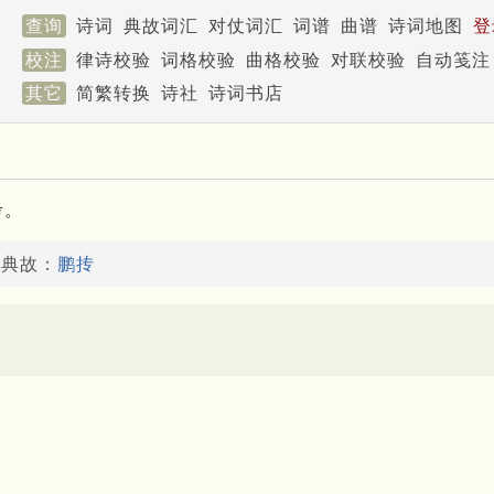
查询
诗词
典故词汇
对仗词汇
词谱
曲谱
诗词地图
登
校注
律诗校验
词格校验
曲格校验
对联校验
自动笺注
其它
简繁转换
诗社
诗词书店
考。
了典故：
鹏抟