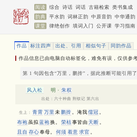
阅读
综合
诗话
词话
古籍检索
类书集成
韵典
平水韵
词林正韵
中原音韵
中华通韵
课堂
律绝创作
填词入门
公开课
学习指南
作品
标注四声
出处、引用
相似句子
同韵作品
作品信息已由电脑自动标签化，难免有误，仅供参
第 1 句因包含“万里，鹏抟”，据此推断可能引用
风入松
明 ·
朱权
出处：六十种曲 荆钗记 第六出
青霄
万里
未
鹏抟
。淹我
儒冠
。
生上：
布袍
虽拟
蓝袍
换。
荣枯
事皆由
天断
。
且自
存心
奉母。
何须
着意
求官
。