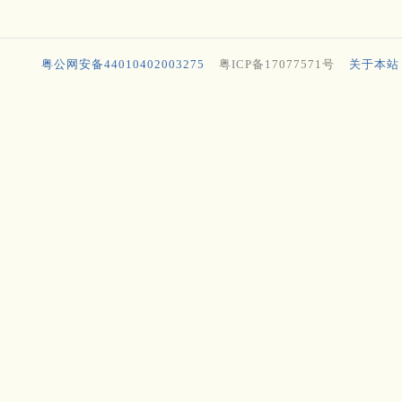
粤公网安备44010402003275
粤ICP备17077571号
关于本站