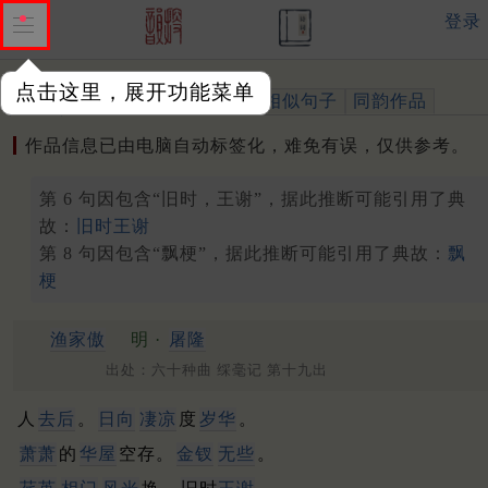
登录
点击这里，展开功能菜单
作品
标注四声
出处、引用
相似句子
同韵作品
作品信息已由电脑自动标签化，难免有误，仅供参考。
第 6 句因包含“旧时，王谢”，据此推断可能引用了典
故：
旧时王谢
第 8 句因包含“飘梗”，据此推断可能引用了典故：
飘
梗
渔家傲
明 ·
屠隆
出处：六十种曲 䌽毫记 第十九出
人
去后
。
日向
凄凉
度
岁华
。
萧萧
的
华屋
空存。
金钗
无些
。