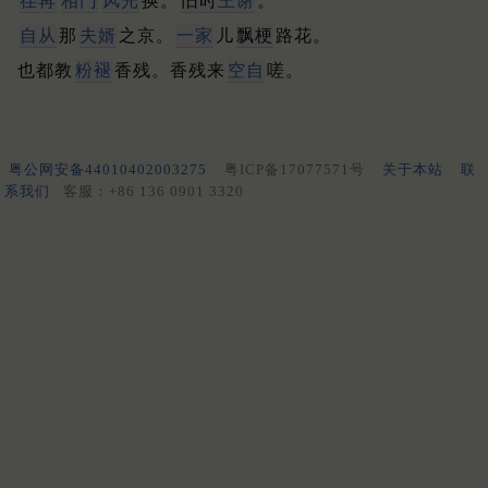
荏苒
相门
风光
换。
旧时
王
谢
。
自从
那
夫婿
之京。
一家
儿
飘梗
路花。
也都教
粉褪
香残。香残来
空自
嗟。
粤公网安备44010402003275
粤ICP备17077571号
关于本站
联
系我们
客服：+86 136 0901 3320