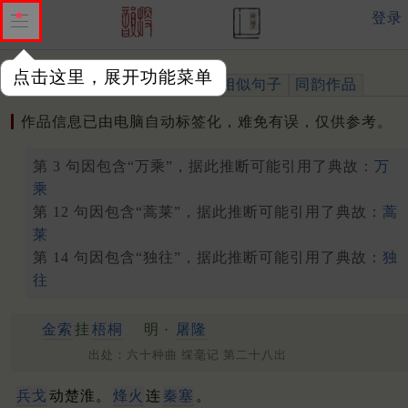
登录
点击这里，展开功能菜单
作品
标注四声
出处、引用
相似句子
同韵作品
作品信息已由电脑自动标签化，难免有误，仅供参考。
第 3 句因包含“万乘”，据此推断可能引用了典故：
万
乘
第 12 句因包含“蒿莱”，据此推断可能引用了典故：
蒿
莱
第 14 句因包含“独往”，据此推断可能引用了典故：
独
往
金索
挂
梧桐
明 ·
屠隆
出处：六十种曲 䌽毫记 第二十八出
兵戈
动楚淮。
烽火
连
秦塞
。