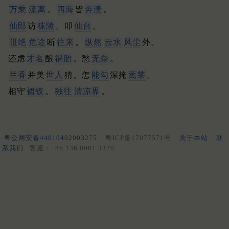
万乘
流离
。
四海
皆
奔溃
。
仙郎
访
秣陵
。叩
仙台
。
阻绝
危途
断
往来
。
纵然
云水
风尘
外。
还虑
才名
酿
祸胎
。愁
无奈
。
兰香
并美
世人
猜。怎
能勾
深掩
蒿莱
。
相守
裙钗
。
独往
清凉界
。
粤公网安备44010402003275
粤ICP备17077571号
关于本站
联
系我们
客服：+86 136 0901 3320