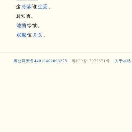
这
冷落
谁
生受
。
君知否。
池塘
绿皱。
双鸳
镇
并头
。
粤公网安备44010402003275
粤ICP备17077571号
关于本站