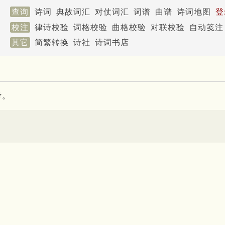
查询
诗词
典故词汇
对仗词汇
词谱
曲谱
诗词地图
登
校注
律诗校验
词格校验
曲格校验
对联校验
自动笺注
其它
简繁转换
诗社
诗词书店
考。