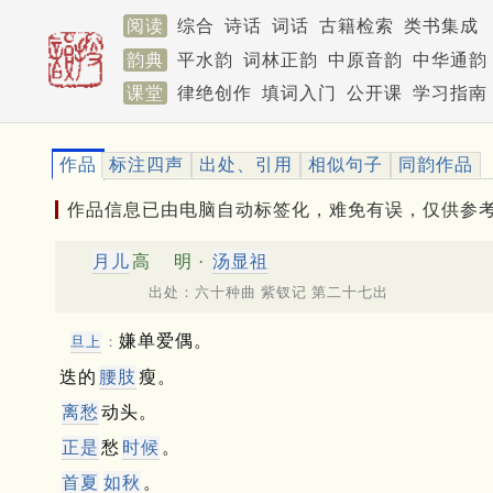
阅读
综合
诗话
词话
古籍检索
类书集成
韵典
平水韵
词林正韵
中原音韵
中华通韵
课堂
律绝创作
填词入门
公开课
学习指南
作品
标注四声
出处、引用
相似句子
同韵作品
作品信息已由电脑自动标签化，难免有误，仅供参
月儿
高
明 ·
汤显祖
出处：六十种曲 紫钗记 第二十七出
嫌单爱偶。
旦上
：
迭的
腰肢
瘦。
离愁
动头。
正是
愁
时候
。
首夏
如秋
。