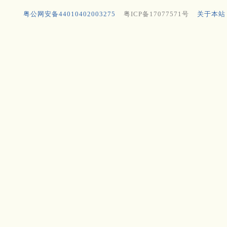
粤公网安备44010402003275
粤ICP备17077571号
关于本站