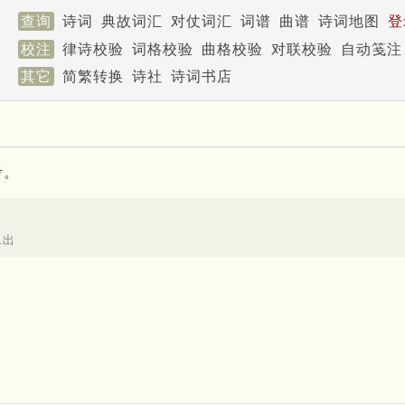
查询
诗词
典故词汇
对仗词汇
词谱
曲谱
诗词地图
登
校注
律诗校验
词格校验
曲格校验
对联校验
自动笺注
其它
简繁转换
诗社
诗词书店
考。
二出