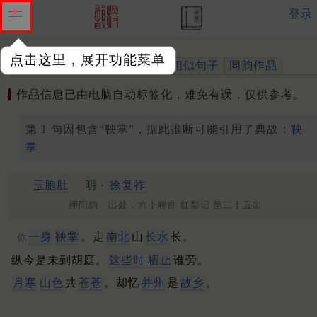
登录
点击这里，展开功能菜单
作品
标注四声
出处、引用
相似句子
同韵作品
作品信息已由电脑自动标签化，难免有误，仅供参考。
第 1 句因包含“鞅掌”，据此推断可能引用了典故：
鞅
掌
玉胞肚
明 ·
徐复祚
押阳韵 出处：六十种曲 红梨记 第二十五出
一身
鞅掌
。走
南北
山
长水
长。
你
纵今是未到胡庭。
这些时
栖止
谁旁。
月寒
山色
共
苍苍
。却忆
并州
是
故乡
。