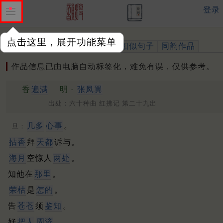
登录
点击这里，展开功能菜单
作品
标注四声
出处、引用
相似句子
同韵作品
作品信息已由电脑自动标签化，难免有误，仅供参考。
香
遍满
明 ·
张凤翼
出处：六十种曲 红拂记 第二十九出
几多
心事
。
旦：
拈香
拜
天都
诉与。
海月
空惊人
两处
。
知他在
那里
。
荣枯
是
怎的
。
告
苍苍
须
鉴知
。
好
把人
周济
。