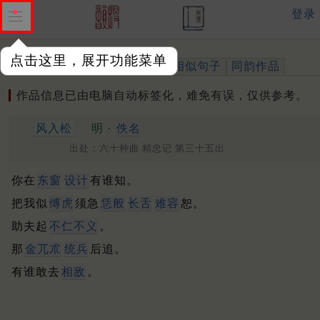
登录
点击这里，展开功能菜单
作品
标注四声
出处、引用
相似句子
同韵作品
作品信息已由电脑自动标签化，难免有误，仅供参考。
风入松
明 ·
佚名
出处：六十种曲 精忠记 第三十五出
你在
东窗
设计
有谁知。
把我似
缚虎
须急
恁般
长舌
难容
恕。
助夫起
不仁不义
。
那
金兀朮
统兵
后追。
有谁敢去
相敌
。