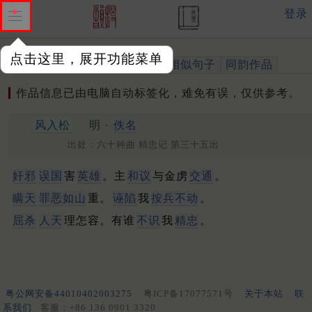
登录
点击这里，展开功能菜单
作品
标注四声
出处、引用
相似句子
同韵作品
作品信息已由电脑自动标签化，难免有误，仅供参考。
风入松
明 ·
佚名
出处：六十种曲 精忠记 第三十五出
奸邪
误国
害
英雄
。主
和议
与金虏
交通
。
瞒天
罪恶如山
重。
诬陷
我
按兵不动
。
屈杀
人天
理怎容。有谁
不识
我
精忠
。
粤公网安备44010402003275
粤ICP备17077571号
关于本站
联
系我们
客服：+86 136 0901 3320