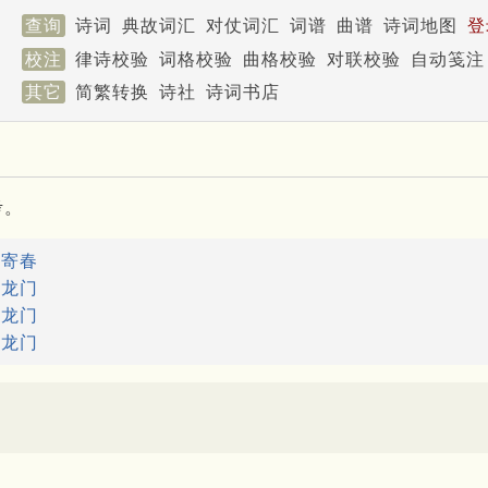
查询
诗词
典故词汇
对仗词汇
词谱
曲谱
诗词地图
登
校注
律诗校验
词格校验
曲格校验
对联校验
自动笺注
其它
简繁转换
诗社
诗词书店
考。
：
寄春
：
龙门
：
龙门
：
龙门