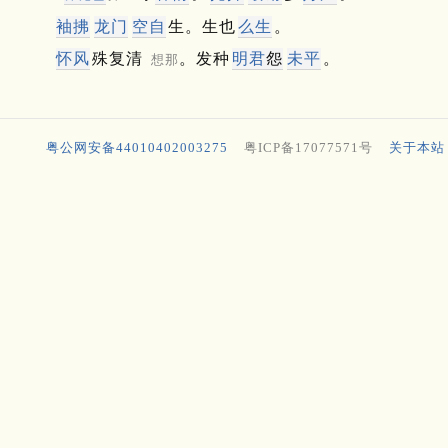
袖拂
龙门
空自
生。生也
么生
。
怀风
殊复清
。发种
明君
怨
未平
。
想那
粤公网安备44010402003275
粤ICP备17077571号
关于本站