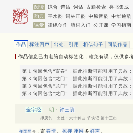
阅读
综合
诗话
词话
古籍检索
类书集成
韵典
平水韵
词林正韵
中原音韵
中华通韵
课堂
律绝创作
填词入门
公开课
学习指南
作品
标注四声
出处、引用
相似句子
同韵作品
作品信息已由电脑自动标签化，难免有误，仅供参
第 1 句因包含“寄春”，据此推断可能引用了典故
第 3 句因包含“龙门”，据此推断可能引用了典故
第 3 句因包含“龙门”，据此推断可能引用了典故
第 3 句因包含“龙门”，据此推断可能引用了典故
金字经
明 ·
许三阶
押庚韵 出处：六十种曲 节侠记 第十三出
寄
春情
。
掩抑
凄锵
多
好声
。
弹琵琶
介：